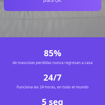
placa QR.
85%
de mascotas perdidas nunca regresan a casa
24/7
Funciona las 24 horas, en todo el mundo
5 seg