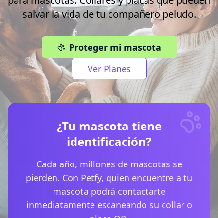
para mascotas. Collares y placas que pueden
salvar la vida de tu compañero peludo.
Proteger mi mascota
Ver Planes
¿Tu mascota tiene
identificación?
Cada año, millones de mascotas se
pierden. Con Petfy, quien encuentre a tu
mascota podrá contactarte
inmediatamente escaneando su collar o