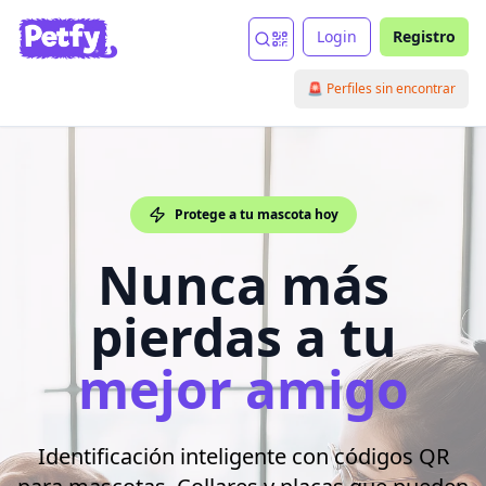
Login
Registro
🚨 Perfiles sin encontrar
Protege a tu mascota hoy
Nunca más
pierdas a tu
mejor amigo
Identificación inteligente con códigos QR